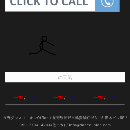
の天気
--℃
/
--℃
--℃
/
--℃
--℃
/
--℃
長野ダンスユニオンOffice / 長野県長野市鶴賀緑町1631-5 青木ビル5F /
090-7704-4704(佐々木) / info@danceunion.com