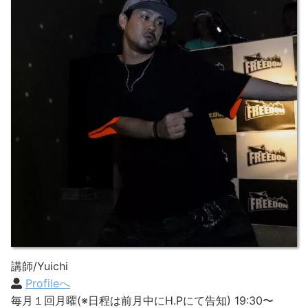
講師/Yuichi
Profileへ
毎月１回月曜(※日程は前月中にH.Pにて告知) 19:30〜